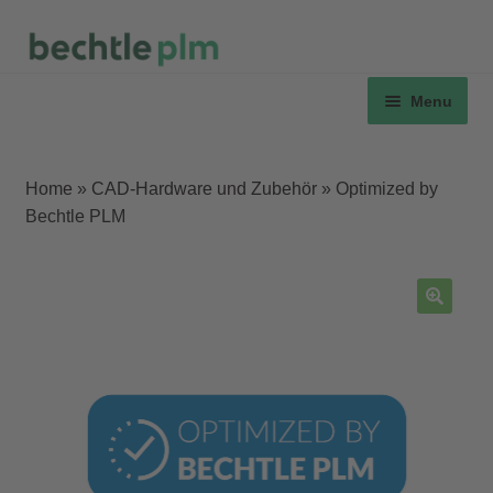
Skip
Skip
to
to
and
Menu
navigation
content
d
u
Home
»
CAD-Hardware und Zubehör
»
Optimized by
Bechtle PLM