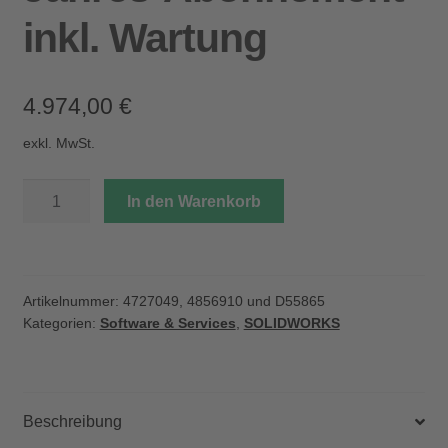
inkl. Wartung
4.974,00
€
exkl. MwSt.
SOLIDWORKS
In den Warenkorb
3D
CAD
Professional
|
Artikelnummer:
4727049, 4856910 und D55865
Bechtle
Kategorien:
Software & Services
,
SOLIDWORKS
PLM
Edition
|
Jahres-
Beschreibung
Abonnement