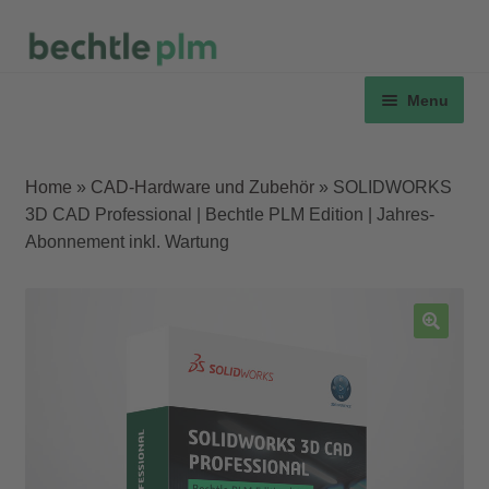
Skip
Skip
to
to
and
Menu
navigation
content
d
u
Home
»
CAD-Hardware und Zubehör
»
SOLIDWORKS
3D CAD Professional | Bechtle PLM Edition | Jahres-
Abonnement inkl. Wartung