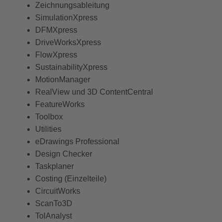
Zeichnungsableitung
SimulationXpress
DFMXpress
DriveWorksXpress
FlowXpress
SustainabilityXpress
MotionManager
RealView und 3D ContentCentral
FeatureWorks
Toolbox
Utilities
eDrawings Professional
Design Checker
Taskplaner
Costing (Einzelteile)
CircuitWorks
ScanTo3D
TolAnalyst