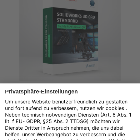
SOLIDWORKS 3D CAD Standard | Bechtle PLM Edition
| Quartals-Abonnement inkl. Wartung
1.804,00
€
exkl. MwSt.
In den Warenkorb