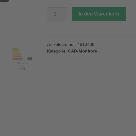
HP
In den Warenkorb
S7
Pro
734pm
WQHD
Artikelnummer:
4810438
Monitor
Kategorie:
CAD-Monitore
Menge