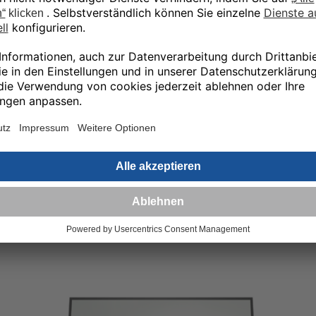
Lieferumfang:
DisplayPort-Kabel,
(Typ C)-Kabel, USB
Adapter
Garantie:
3 Jahre Bring-In (De
Ähnliche Produkte