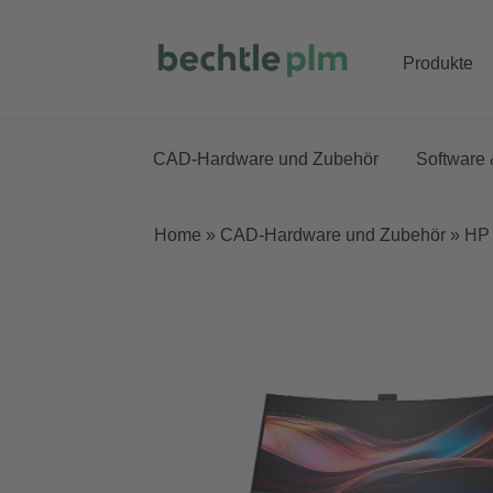
Produkte
Skip
Skip
to
to
navigation
content
CAD-Hardware und Zubehör
Software 
Home
»
CAD-Hardware und Zubehör
»
HP 