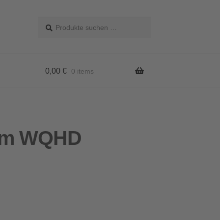
Suchen
Suchen
nach:
0,00
€
0 items
4pm WQHD