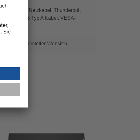
 HDMI-Kabel, Netzkabel, Thunderbolt
 Typ C – USB Typ A Kabel, VESA-
tails siehe Hersteller-Website)