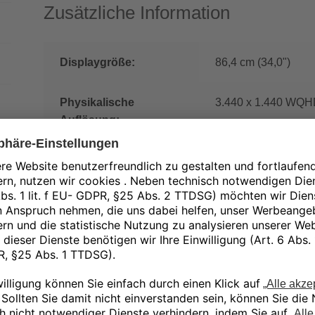
Zusätzliche Information
Displaygröße:
86,4 cm (34,0")
Physikalische
3.440 x 1.440 WQ
Auflösung:
Seitenverhältnis:
21:9
Displayoberfläche:
Entspiegelt
Signaleingang:
1 x DisplayPort (digi
4, 1 x USB Typ C
Energieeffizienzklasse:
G