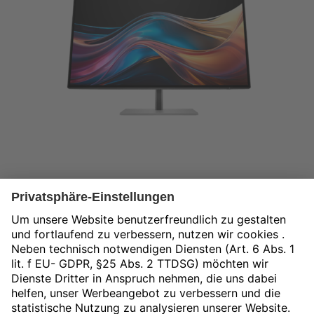
HP S7 Pro 727pq QHD Monitor
315,00
€
exkl. MwSt.
zzgl.
Versandkosten
In den Warenkorb