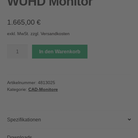
WUHD Monitor
1.665,00
€
exkl. MwSt.
zzgl.
Versandkosten
HP
In den Warenkorb
S7
Pro
740pm
WUHD
Artikelnummer:
4813025
Monitor
Kategorie:
CAD-Monitore
Menge
Spezifikationen
Downloads