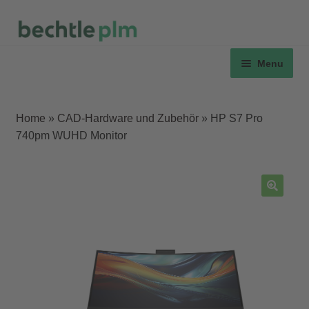
Skip
Skip
to
to
and
Menu
navigation
content
d
u
Home
»
CAD-Hardware und Zubehör
»
HP S7 Pro
740pm WUHD Monitor